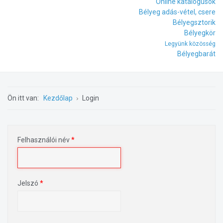
Online katalógusok
Bélyeg adás-vétel, csere
Bélyegsztorik
Bélyegkör
Legyünk közösség
Bélyegbarát
Ön itt van:
Kezdőlap
Login
Felhasználói név
*
Jelszó
*