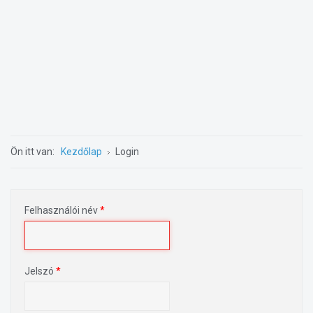
Ön itt van:
Kezdőlap
Login
Felhasználói név
*
Jelszó
*