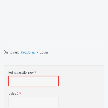
Ön itt van:
Kezdőlap
Login
Felhasználói név
*
Jelszó
*