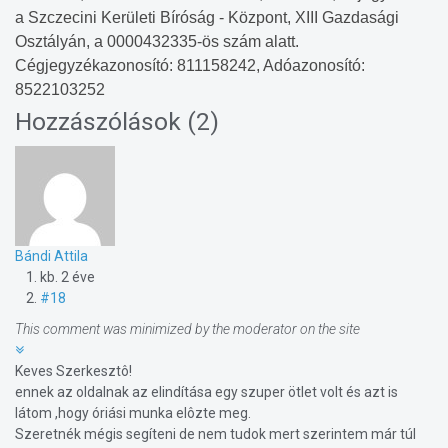
a Szczecini Kerületi Bíróság - Központ, XIII Gazdasági
Osztályán, a 0000432335-ös szám alatt.
Cégjegyzékazonosító: 811158242, Adóazonosító:
8522103252
Hozzászólások (
2
)
Bándi Attila
kb. 2 éve
#18
This comment was minimized by the moderator on the site
Keves Szerkesztô!
ennek az oldalnak az elindítása egy szuper ötlet volt és azt is
látom ,hogy óriási munka elôzte meg.
Szeretnék mégis segíteni de nem tudok mert szerintem már túl