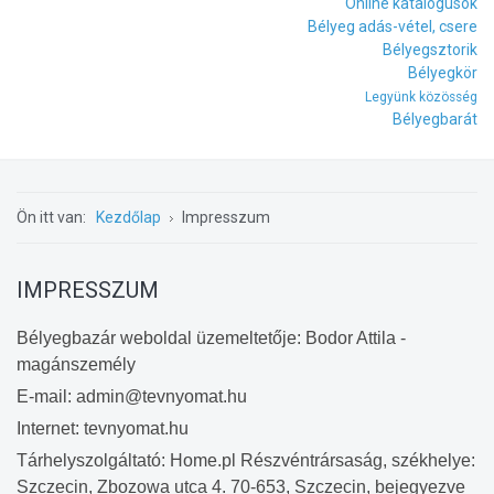
Online katalógusok
Bélyeg adás-vétel, csere
Bélyegsztorik
Bélyegkör
Legyünk közösség
Bélyegbarát
Ön itt van:
Kezdőlap
Impresszum
IMPRESSZUM
Bélyegbazár weboldal üzemeltetője: Bodor Attila -
magánszemély
E-mail: admin@tevn
yomat.hu
Internet: tevnyomat.hu
Tárhelyszolgáltató: Home.pl Részvéntrársaság, székhelye:
Szczecin, Zbozowa utca 4. 70-653, Szczecin, bejegyezve