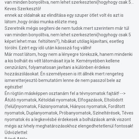
van minden bonyolítva, nem lehet szerkeszteni(hogyhogy csak 5...
Keves Szerkesztô!
ennek az oldalnak az elindítása egy szuper ötlet volt és azt is
látom ,hogy óriási munka elôzte meg.
Szeretnék mégis segíteni de nem tudok mert szerintem már túl
van minden bonyolítva, nem lehet szerkeszteni(hogyhogy csak 5
képet lehet max. feltölteni?), hibákat utólag kijavítani, esetleg
törölni. Ezért egy idô után káosszá fog vállni!
Már most látom, hogy nem a lényegre törekszik, hanem mindenki
a kis bolháit és vélt látomásait írja le. Keményebben kellene
cenzúrázni, folyamatosan javítani a különben érdekes
hozzászólásokat. Én személyesen is itt állnék mert rengeteg
ismeretterjesztô bemutatóm lenne de nem passzol bele az
egészbe!
Én rögtön másképpen osztanám fel a tévnyomatok fajtáit! -->
Átütô nyomatok, Kétoldali nyomatok, Elfogazások, Eltolódott
(felül)nyomatok, Fázisnyomatok, Hiányos nyomatok, Fordított
nyomatok, Duplanyomatok, Próbanyomatok, Színeltérések, Téves
nyomatok és a legkevésbé érdekesek a bolházások amik viszont
mégis az ívhely meghatározásokhoz elengedhetetlenül fontosak!
Üdvözlettel: