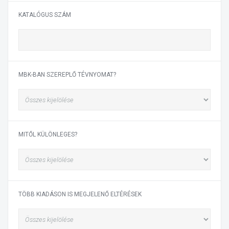
KATALÓGUS SZÁM
MBK-BAN SZEREPLŐ TÉVNYOMAT?
MITŐL KÜLÖNLEGES?
TÖBB KIADÁSON IS MEGJELENŐ ELTÉRÉSEK