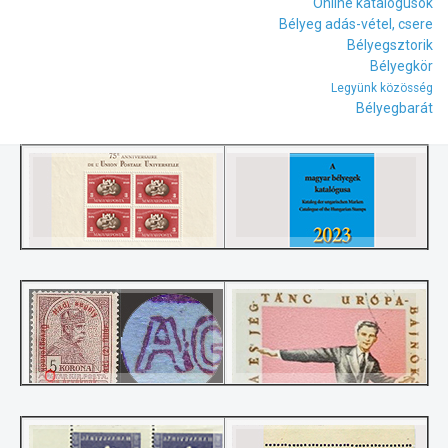
Online katalógusok
Bélyeg adás-vétel, csere
Bélyegsztorik
Bélyegkör
Legyünk közösség
Bélyegbarát
Egyéb hibák, érdekességek
Részleges nyomathiány