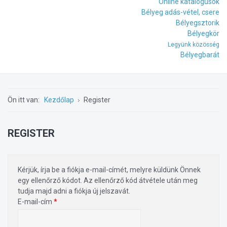
Online katalógusok
Bélyeg adás-vétel, csere
Bélyegsztorik
Bélyegkör
Legyünk közösség
Bélyegbarát
Ön itt van:
Kezdőlap
Register
REGISTER
Kérjük, írja be a fiókja e-mail-címét, melyre küldünk Önnek
egy ellenőrző kódot. Az ellenőrző kód átvétele után meg
tudja majd adni a fiókja új jelszavát.
E-mail-cím
*