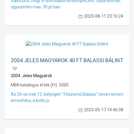
Valószínû, hogy a nyomdából kicsempészett fázisnyomat,
úgyszintén max. 30 pl-ban
2023-08-11 23:16:24
2004 JELES MAGYAROK 40 FT BALASSI BÁLINT
2004. Jeles Magyarok
MBK katalógus érték (Ft):
5000
Az 50-es ívek 13. bélyegén "félszemű Balassi" néven ismert
lemezhiba, a költő jo
2023-05-17 14:46:08