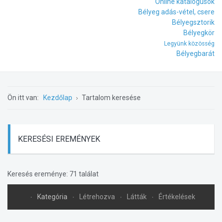
Online katalógusok
Bélyeg adás-vétel, csere
Bélyegsztorik
Bélyegkör
Legyünk közösség
Bélyegbarát
Ön itt van:
Kezdőlap
Tartalom keresése
KERESÉSI EREMÉNYEK
Keresés ereménye: 71 találat
Kategória
Létrehozva
Látták
Értékelések