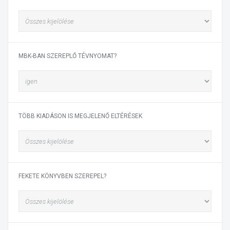
MBK-BAN SZEREPLŐ TÉVNYOMAT?
TÖBB KIADÁSON IS MEGJELENŐ ELTÉRÉSEK
FEKETE KÖNYVBEN SZEREPEL?