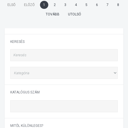
ELSŐ
ELŐZŐ
1
2
3
4
5
6
7
8
TOVÁBB
UTOLSÓ
KERESÉS
KATALÓGUS SZÁM
MITŐL KÜLÖNLEGES?