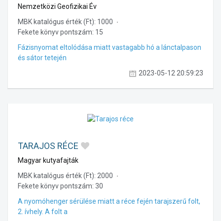
Nemzetközi Geofizikai Év
MBK katalógus érték (Ft):
1000
Fekete könyv pontszám:
15
Fázisnyomat eltolódása miatt vastagabb hó a lánctalpason
és sátor tetején
2023-05-12 20:59:23
TARAJOS RÉCE
Magyar kutyafajták
MBK katalógus érték (Ft):
2000
Fekete könyv pontszám:
30
A nyomóhenger sérülése miatt a réce fején tarajszerű folt,
2. ívhely. A folt a