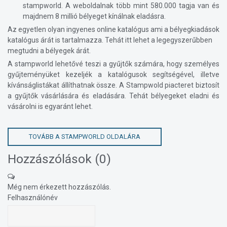
stampworld. A weboldalnak több mint 580.000 tagja van és
majdnem 8 millió bélyeget kínálnak eladásra.
Az egyetlen olyan ingyenes online katalógus ami a bélyegkiadások
katalógus árát is tartalmazza. Tehát itt lehet a legegyszerűbben
megtudni a bélyegek árát.
A stampworld lehetővé teszi a gyűjtők számára, hogy személyes
gyűjteményüket kezeljék a katalógusok segítségével, illetve
kívánságlistákat állíthatnak össze. A Stampwold piacteret biztosít
a gyűjtők vásárlására és eladására. Tehát bélyegeket eladni és
vásárolni is egyaránt lehet.
TOVÁBB A STAMPWORLD OLDALÁRA
Hozzászólások (
0
)
Még nem érkezett hozzászólás.
Felhasználónév