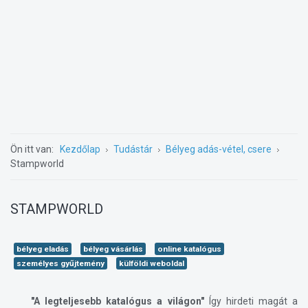
Ön itt van:
Kezdőlap
Tudástár
Bélyeg adás-vétel, csere
Stampworld
STAMPWORLD
bélyeg eladás
bélyeg vásárlás
online katalógus
személyes gyűjtemény
külföldi weboldal
"A legteljesebb katalógus a világon"
Így hirdeti magát a