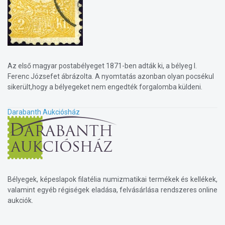
Az első magyar postabélyeget 1871-ben adták ki, a bélyeg I.
Ferenc Józsefet ábrázolta. A nyomtatás azonban olyan pocsékul
sikerült,hogy a bélyegeket nem engedték forgalomba küldeni.
Darabanth Aukciósház
Bélyegek, képeslapok filatélia numizmatikai termékek és kellékek,
valamint egyéb régiségek eladása, felvásárlása rendszeres online
aukciók.