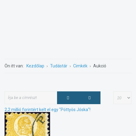
Ön itt van:
Kezdőlap
Tudástár
Cimkék
Aukció
2,2 millió forintért kelt el egy "Pöttyös Jóska"!