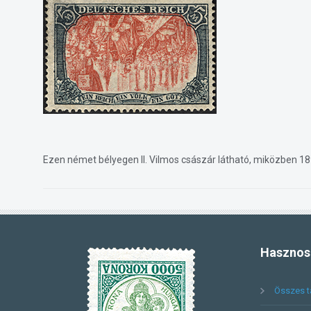
Ezen német bélyegen II. Vilmos császár látható, miközben 1
Hasznos
Összes t