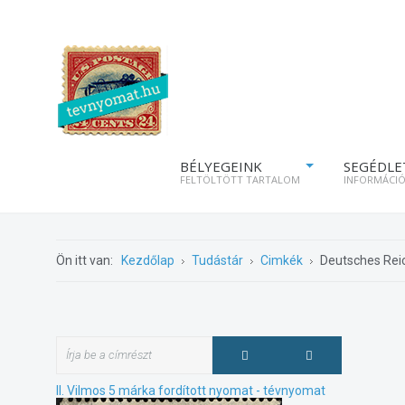
BÉLYEGEINK
SEGÉDLE
FELTÖLTÖTT TARTALOM
INFORMÁCI
Ön itt van:
Kezdőlap
Tudástár
Cimkék
Deutsches Rei
II. Vilmos 5 márka fordított nyomat - tévnyomat