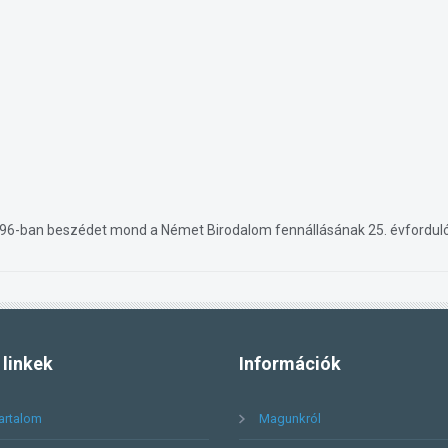
896-ban beszédet mond a Német Birodalom fennállásának 25. évforduló
linkek
Információk
artalom
Magunkról