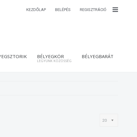
KEZDŐLAP
BELÉPÉS
REGISZTRÁCIÓ
YEGSZTORIK
BÉLYEGKÖR
BÉLYEGBARÁT
LEGYÜNK KÖZÖSSÉG
20