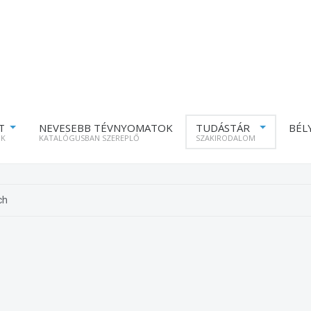
T
NEVESEBB TÉVNYOMATOK
TUDÁSTÁR
BÉL
ÓK
KATALÓGUSBAN SZEREPLŐ
SZAKIRODALOM
ch