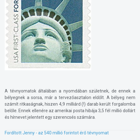
A tévnyomatok általában a nyomdában születnek, de ennek a
bélyegnek a sorsa, már a tervezőasztalon eldőlt. A bélyeg nem
számít ritkaságnak, hiszen 4,9 milliárd (!) darab került forgalomba
belőle. Ennek ellenére az amerikai posta hibája 3,5 fél millió dollárt
és hírnevet jelentett egy szerencsés számára.
Fordított Jenny - az 540 millió forintot érő tévnyomat