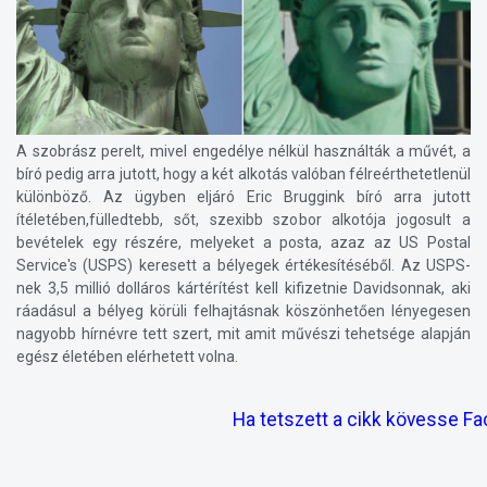
A szobrász perelt, mivel engedélye nélkül használták a művét, a
bíró pedig arra jutott, hogy a két alkotás valóban félreérthetetlenül
különböző. Az ügyben eljáró Eric Bruggink bíró arra jutott
ítéletében,fülledtebb, sőt, szexibb szobor alkotója jogosult a
bevételek egy részére, melyeket a posta, azaz az US Postal
Service's (USPS) keresett a bélyegek értékesítéséből. Az USPS-
nek 3,5 millió dolláros kártérítést kell kifizetnie Davidsonnak, aki
ráadásul a bélyeg körüli felhajtásnak köszönhetően lényegesen
nagyobb hírnévre tett szert, mit amit művészi tehetsége alapján
egész életében elérhetett volna.
Ha tetszett a cikk kövesse F