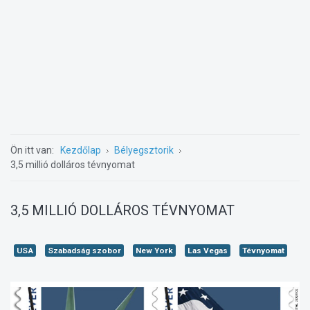
Ön itt van:
Kezdőlap
Bélyegsztorik
3,5 millió dolláros tévnyomat
3,5 MILLIÓ DOLLÁROS TÉVNYOMAT
USA
Szabadság szobor
New York
Las Vegas
Tévnyomat