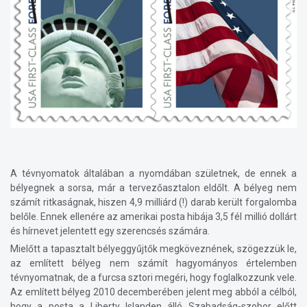
A tévnyomatok általában a nyomdában születnek, de ennek a
bélyegnek a sorsa, már a tervezőasztalon eldőlt. A bélyeg nem
számít ritkaságnak, hiszen 4,9 milliárd (!) darab került forgalomba
belőle. Ennek ellenére az amerikai posta hibája 3,5 fél millió dollárt
és hírnevet jelentett egy szerencsés számára.
Mielőtt a tapasztalt bélyeggyűjtők megköveznének, szögezzük le,
az említett bélyeg nem számít hagyományos értelemben
tévnyomatnak, de a furcsa sztori megéri, hogy foglalkozzunk vele.
Az említett bélyeg 2010 decemberében jelent meg abból a célból,
hogy a posta a Liberty Islanden álló Szabadság-szobor előtt