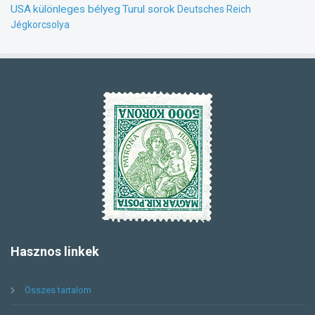
USA
különleges bélyeg
Turul sorok
Deutsches Reich
Jégkorcsolya
Hasznos
linkek
Összes tartalom