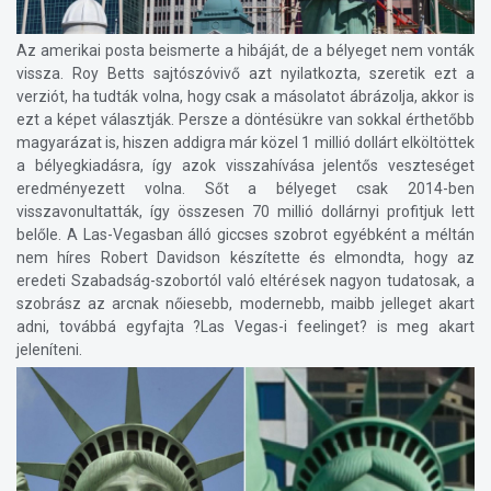
Az amerikai posta beismerte a hibáját, de a bélyeget nem vonták
vissza. Roy Betts sajtószóvivő azt nyilatkozta, szeretik ezt a
verziót, ha tudták volna, hogy csak a másolatot ábrázolja, akkor is
ezt a képet választják. Persze a döntésükre van sokkal érthetőbb
magyarázat is, hiszen addigra már közel 1 millió dollárt elköltöttek
a bélyegkiadásra, így azok visszahívása jelentős veszteséget
eredményezett volna. Sőt a bélyeget csak 2014-ben
visszavonultatták, így összesen 70 millió dollárnyi profitjuk lett
belőle. A Las-Vegasban álló giccses szobrot egyébként a méltán
nem híres Robert Davidson készítette és elmondta, hogy az
eredeti Szabadság-szobortól való eltérések nagyon tudatosak, a
szobrász az arcnak nőiesebb, modernebb, maibb jelleget akart
adni, továbbá egyfajta ?Las Vegas-i feelinget? is meg akart
jeleníteni.