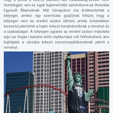
tisztelegjen, ami ez egyik legismertebb szimbóluma az Amerikai
Egyesült Államoknak. Már hónapokon óta értékesítették a
bélyeget, amikor egy szemfüles gyűjtőnek feltűnt, hogy a
bélyegen nem az eredeti szobor látható, amely évtizedeken
keresztül jelentette a hajón érkező bevándorlóknak a reményt és
a szabadságot. A bélyegen ugyanis az eredeti szobor másolata
egy Las Vegas-i kaszinó előtti replika képe volt felfedezhető, ami
legfeljebb a városba érkező szerencsejátékosoknak jelenti a
reményt.