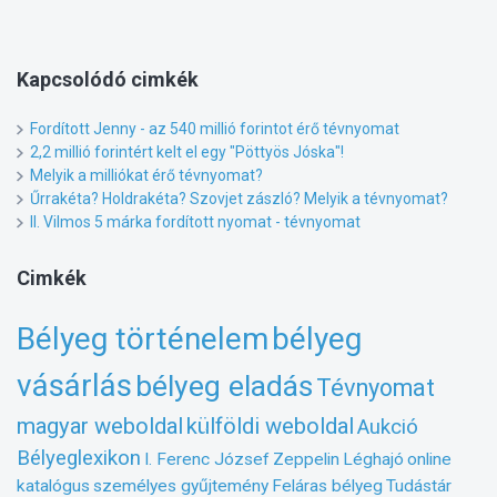
Kapcsolódó
cimkék
Fordított Jenny - az 540 millió forintot érő tévnyomat
2,2 millió forintért kelt el egy "Pöttyös Jóska"!
Melyik a milliókat érő tévnyomat?
Űrrakéta? Holdrakéta? Szovjet zászló? Melyik a tévnyomat?
II. Vilmos 5 márka fordított nyomat - tévnyomat
Cimkék
Bélyeg történelem
bélyeg
vásárlás
bélyeg eladás
Tévnyomat
magyar weboldal
külföldi weboldal
Aukció
Bélyeglexikon
I. Ferenc József
Zeppelin
Léghajó
online
katalógus
személyes gyűjtemény
Feláras bélyeg
Tudástár