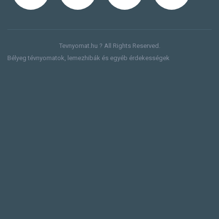
Tevnyomat.hu ? All Rights Reserved.
Bélyeg tévnyomatok, lemezhibák és egyéb érdekességek