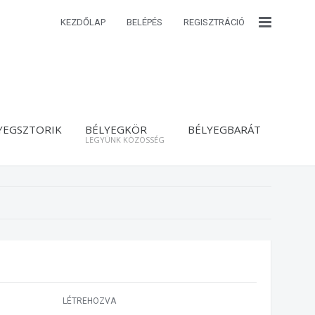
KEZDŐLAP
BELÉPÉS
REGISZTRÁCIÓ
YEGSZTORIK
BÉLYEGKÖR
BÉLYEGBARÁT
LEGYÜNK KÖZÖSSÉG
LÉTREHOZVA