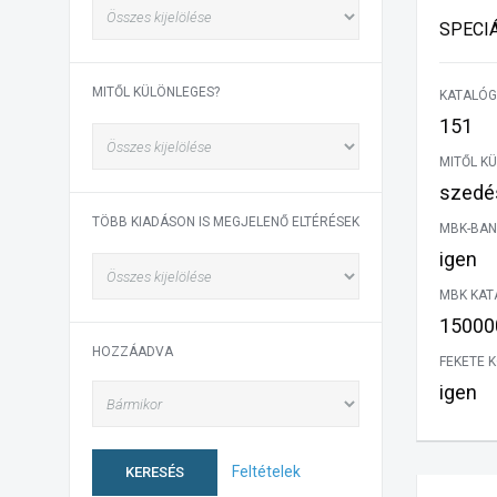
SPECI
MITŐL KÜLÖNLEGES?
KATALÓG
151
MITŐL K
szedés
TÖBB KIADÁSON IS MEGJELENŐ ELTÉRÉSEK
MBK-BAN
igen
MBK KAT
15000
HOZZÁADVA
FEKETE 
igen
Feltételek
KERESÉS