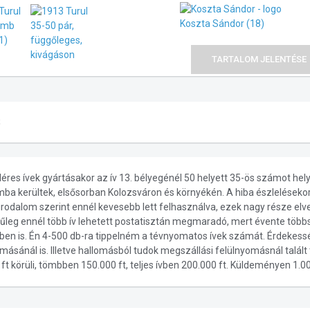
Koszta Sándor
(18)
TARTALOM JELENTÉSE
S
lléres ívek gyártásakor az ív 13. bélyegénél 50 helyett 35-ös számot he
ba kerültek, elsősorban Kolozsváron és környékén. A hiba észleléseko
 irodalom szerint ennél kevesebb lett felhasználva, ezek nagy része elv
nűleg ennél több ív lehetett postatisztán megmaradó, mert évente töb
vben is. Én 4-500 db-ra tippelném a tévnyomatos ívek számát. Érdekessé
másánál is. Illetve hallomásból tudok megszállási felülnyomásnál talál
ft körüli, tömbben 150.000 ft, teljes ívben 200.000 ft. Küldeményen 1.00