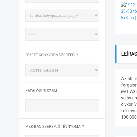
LEÍRÁ
FEKETE KÖNYVBEN SZEREPEL?
Az 50 fi
forgalom
KATALÓGUS SZÁM
ívet. Az
valószí
olykor í
felülnyo
100.000 
MBK-BAN SZEREPLŐ TÉVNYOMAT?