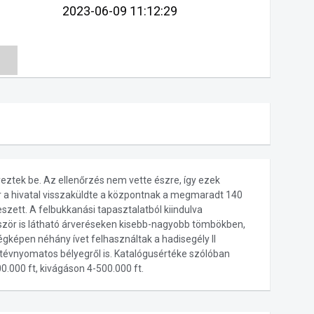
2023-06-09 11:12:29
lyeztek be. Az ellenőrzés nem vette észre, így ezek
r a hivatal visszaküldte a központnak a megmaradt 140
eszett. A felbukkanási tapasztalatból kiindulva
bször is látható árveréseken kisebb-nagyobb tömbökben,
gképen néhány ívet felhasználtak a hadisegély II
t tévnyomatos bélyegről is. Katalógusértéke szólóban
0.000 ft, kivágáson 4-500.000 ft.