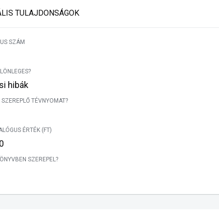
ÁLIS TULAJDONSÁGOK
US SZÁM
ÜLÖNLEGES?
i hibák
 SZEREPLŐ TÉVNYOMAT?
ALÓGUS ÉRTÉK (FT)
0
KÖNYVBEN SZEREPEL?