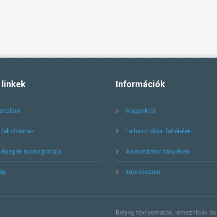
linkek
Információk
artalom
Magunkról
feltöltéshez
Felhasználási feltételek
élyegek monográfiája
Adatvédelmi irányelvek
kép
Impresszum
Bélyeg tévnyomatok, lemezhibák é