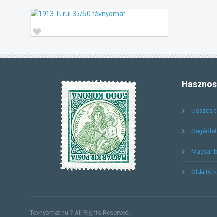
Hasznos
Összes t
Segédlet 
Magyar b
Oldaltér
Tevnyomat.hu ? All Rights Reserved.