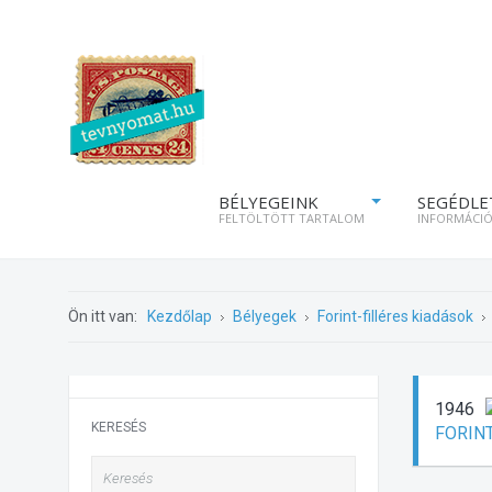
BÉLYEGEINK
SEGÉDLE
FELTÖLTÖTT TARTALOM
INFORMÁCI
Ön itt van:
Kezdőlap
Bélyegek
Forint-filléres kiadások
1946
KERESÉS
FORINT