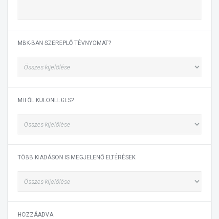
MBK-BAN SZEREPLŐ TÉVNYOMAT?
MITŐL KÜLÖNLEGES?
TÖBB KIADÁSON IS MEGJELENŐ ELTÉRÉSEK
HOZZÁADVA