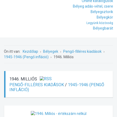
Online katalógusok
Bélyeg adás-vétel, csere
Bélyegsztorik
Bélyegkör
Legyünk közösség
Bélyegbarát
Ön itt van:
Kezdőlap
Bélyegek
Pengő-filléres kiadások
1945-1946 (Pengő infláció)
1946. Milliós
1946. MILLIÓS
PENGŐ-FILLÉRES KIADÁSOK
/
1945-1946 (PENGŐ
INFLÁCIÓ)