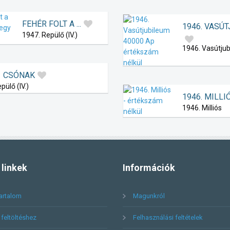
FEHÉR FOLT A ...
1946. VASÚTJU
1947. Repülő (IV.)
1946. Vasútju
CSÓNAK
pülő (IV.)
1946. MILLIÓS
1946. Milliós
linkek
Információk
artalom
Magunkról
feltöltéshez
Felhasználási feltételek