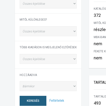
KATALÓG
372
MITŐL KÜLÖNLEGES?
MITŐL K
részl
MBK-BAN
nem
TÖBB KIADÁSON IS MEGJELENŐ ELTÉRÉSEK
FEKETE 
nem
HOZZÁADVA
TARTA
TARTALO
Feltételek
KERESÉS
493