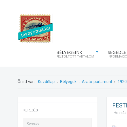
BÉLYEGEINK
SEGÉDLE
FELTÖLTÖTT TARTALOM
INFORMÁCI
Ön itt van:
Kezdőlap
Bélyegek
Arató-parlament
1920
FEST
KERESÉS
Hozzáa