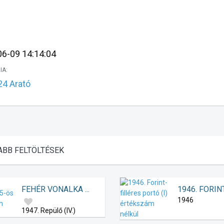
:
6-09 14:14:04
IA:
4 Arató
ABB
FELTÖLTÉSEK
FEHÉR VONALKA ...
1946. FORINT-
1946
1947. Repülő (IV.)