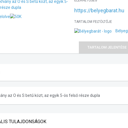
ELÉRHETŐSÉG
https://belyegbarat.hu
TARTALOM FELTÖLTŐJE
Bélyeg
TARTALOM JELENTÉSE
S
ány az O és S betű közt, az egyik 5-ös felső része dupla
ÁLIS TULAJDONSÁGOK