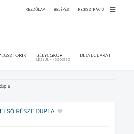
KEZDŐLAP
BELÉPÉS
REGISZTRÁCIÓ
YEGSZTORIK
BÉLYEGKÖR
BÉLYEGBARÁT
LEGYÜNK KÖZÖSSÉG
 dupla
 FELSŐ RÉSZE DUPLA