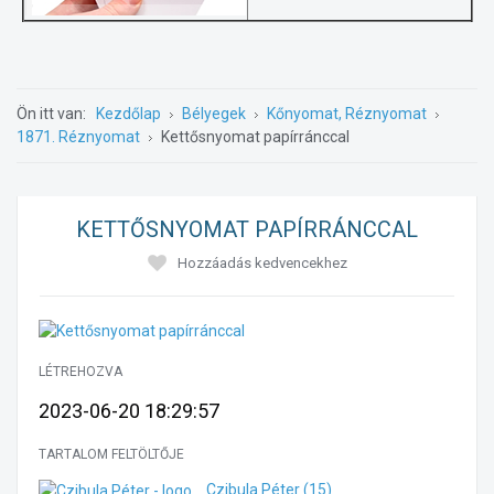
Ön itt van:
Kezdőlap
Bélyegek
Kőnyomat, Réznyomat
1871. Réznyomat
Kettősnyomat papírránccal
KETTŐSNYOMAT PAPÍRRÁNCCAL
Hozzáadás kedvencekhez
LÉTREHOZVA
2023-06-20 18:29:57
TARTALOM FELTÖLTŐJE
Czibula Péter
(15)