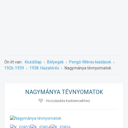
Ön itt van:
Kezdőlap
Bélyegek
Pengő-filléres kiadások
1926-1939
1938. Hazatérés
Nagymánya tévnyomatok
NAGYMÁNYA TÉVNYOMATOK
Hozzáadás kedvencekhez