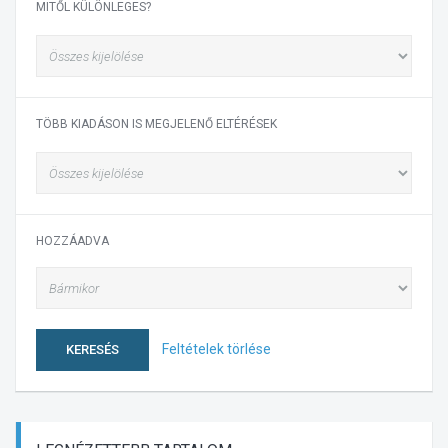
MITŐL KÜLÖNLEGES?
TÖBB KIADÁSON IS MEGJELENŐ ELTÉRÉSEK
HOZZÁADVA
Feltételek törlése
KERESÉS