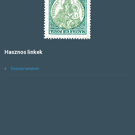
Hasznos
linkek
Összes tartalom
Segédlet feltöltéshez
Magyar bélyegek monográfiája
Oldaltérkép
Információk